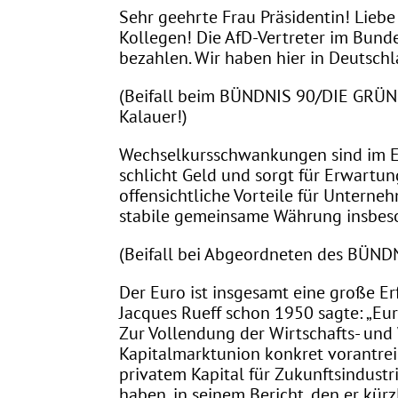
Sehr geehrte Frau Präsidentin! Lieb
Kollegen! Die AfD-Vertreter im Bund
bezahlen. Wir haben hier in Deutschl
(Beifall beim BÜNDNIS 90/DIE GRÜNE
Kalauer!)
Wechselkursschwankungen sind im Eu
schlicht Geld und sorgt für Erwartun
offensichtliche Vorteile für Unterne
stabile gemeinsame Währung insbeson
(Beifall bei Abgeordneten des BÜN
Der Euro ist insgesamt eine große E
Jacques Rueff schon 1950 sagte: „Eur
Zur Vollendung der Wirtschafts- un
Kapitalmarktunion konkret vorantrei
privatem Kapital für Zukunftsindustr
haben, in seinem Bericht, den er kürz