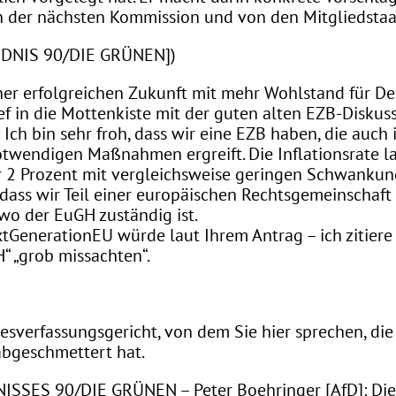
n der nächsten Kommission und von den Mitgliedstaa
BÜNDNIS 90/DIE GRÜNEN])
iner erfolgreichen Zukunft mit mehr Wohlstand für D
ef in die Mottenkiste mit der guten alten EZB-Diskuss
Ich bin sehr froh, dass wir eine EZB haben, die auch i
otwendigen Maßnahmen ergreift. Die Inflationsrate la
 2 Prozent mit vergleichsweise geringen Schwankunge
h, dass wir Teil einer europäischen Rechtsgemeinschaf
wo der EuGH zuständig ist.
extGenerationEU würde laut Ihrem Antrag – ich zitiere
“ „grob missachten“.
esverfassungsgericht, von dem Sie hier sprechen, di
bgeschmettert hat.
ISSES 90/DIE GRÜNEN – Peter Boehringer [AfD]: Die 