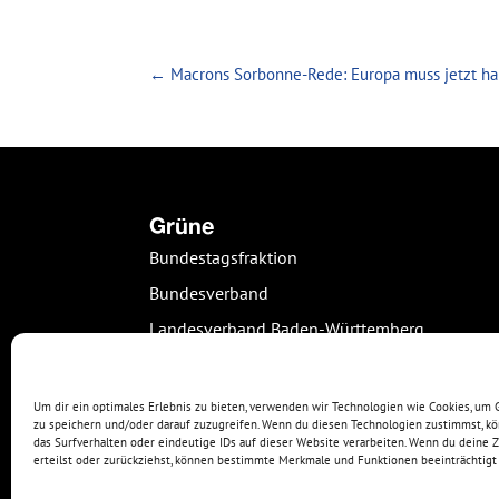
←
Macrons Sorbonne-Rede: Europa muss jetzt ha
Grüne
Bundestagsfraktion
Bundesverband
Landesverband Baden-Württemberg
Kreisverband Freiburg
Grüne Jugend Freiburg
Um dir ein optimales Erlebnis zu bieten, verwenden wir Technologien wie Cookies, um
zu speichern und/oder darauf zuzugreifen. Wenn du diesen Technologien zustimmst, k
Kreisverband Breisgau-Hochschwarzwald
das Surfverhalten oder eindeutige IDs auf dieser Website verarbeiten. Wenn du deine
erteilst oder zurückziehst, können bestimmte Merkmale und Funktionen beeinträchtigt
Grüne Jugend Breisgau-Hochschwarzwald