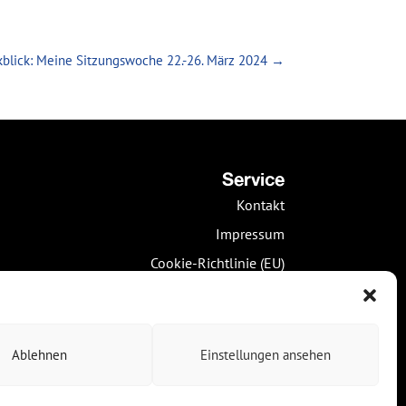
blick: Meine Sitzungswoche 22.-26. März 2024
→
Service
Kontakt
Impressum
Cookie-Richtlinie (EU)
Datenschutz
Social Media
Ablehnen
Einstellungen ansehen