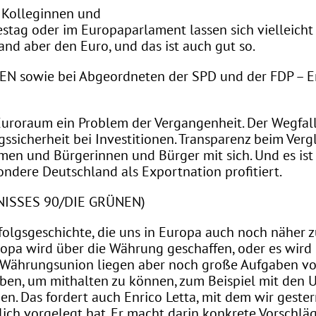
e Kolleginnen und
estag oder im Europaparlament lassen sich vielleich
and aber den Euro, und das ist auch gut so.
N sowie bei Abgeordneten der SPD und der FDP – En
roraum ein Problem der Vergangenheit. Der Wegfal
gssicherheit bei Investitionen. Transparenz beim Verg
hmen und Bürgerinnen und Bürger mit sich. Und es ist
dere Deutschland als Exportnation profitiert.
DNISSES 90/DIE GRÜNEN)
rfolgsgeschichte, die uns in Europa auch noch näher
opa wird über die Währung geschaffen, oder es wird 
d Währungsunion liegen aber noch große Aufgaben vo
ben, um mithalten zu können, zum Beispiel mit den U
ien. Das fordert auch Enrico Letta, mit dem wir ges
lich vorgelegt hat. Er macht darin konkrete Vorschläg