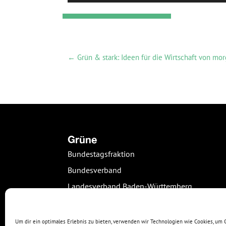
←
Grün & stark: Ideen für die Wirtschaft von mo
Grüne
Bundestagsfraktion
Bundesverband
Landesverband Baden-Württemberg
Kreisverband Freiburg
Grüne Jugend Freiburg
Um dir ein optimales Erlebnis zu bieten, verwenden wir Technologien wie Cookies, um