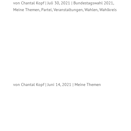
von
Chantal Kopf
|
Juli 30, 2021
|
Bundestagswahl 2021
,
Meine Themen
,
Partei
,
Veranstaltungen
,
Wahlen
,
Wahlkreis
Vielen Dank an den DGB-Stadtverband Freiburg und den
StuRa für das abwechslungsreiche Podium gestern Abend
zu zwei wichtigen Themen, bei denen sich nach acht
Jahren schwarz-rot endlich etwas bewegen muss: Wir
müssen dem Mangel an bezahlbarem Wohnraum mit einer
aktiven...
Austausch mit dem Netzwerk Gerechter
Welthandel
von
Chantal Kopf
|
Juni 14, 2021
|
Meine Themen
Heute habe ich mich mit Vertreter*innen des Netzwerk
Gerechter Welthandel ausgetauscht: Vielen Dank an
Martin Steiner, Barbara Volhard (Attac Freiburg) und
Arnold Löffler (Gemeinwohlökonomie) für die Einladung
und das spannende Gespräch. Es ging um unsere