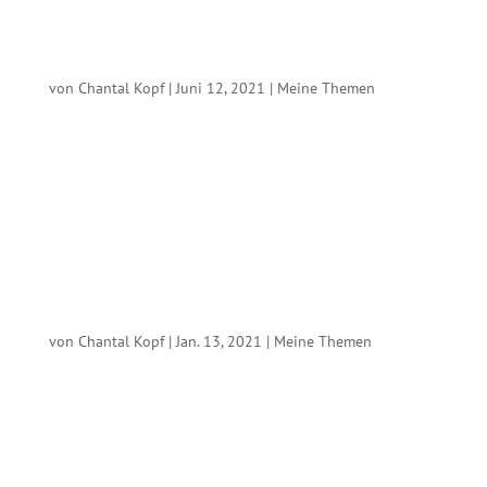
gemeinsame...
Entschlossen gegen Kinderarbeit
von
Chantal Kopf
|
Juni 12, 2021
|
Meine Themen
Heute ist der Internationale Tag gegen Kinderarbeit. Die
UN-Mitgliedstaaten haben sich dazu verpflichtet, bis 2025
jede Form der Kinderarbeit zu beenden. Stattdessen
erleben wir eine alarmierende Entwicklung: 160 Millionen
Kinder weltweit arbeiten. Die Corona-Pandemie...
Das 1,5-Grad-Ziel muss sich endlich auch in der
Handelspolitik wiederfinden!
von
Chantal Kopf
|
Jan. 13, 2021
|
Meine Themen
Zum Statement der portugiesischen EU-
Ratspräsidentschaft, das Mercosur-Handelsabkommen in
den nächsten sechs Monaten schnell voranzubringen. Die
Klimakrise ist die zentrale Herausforderung unserer Zeit.