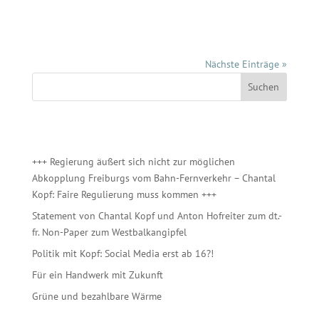
Das 1,5-Grad-Ziel muss sich endlich auch in der
Handelspolitik...
Nächste Einträge »
Suchen
Recent Posts
+++ Regierung äußert sich nicht zur möglichen
Abkopplung Freiburgs vom Bahn-Fernverkehr – Chantal
Kopf: Faire Regulierung muss kommen +++
Statement von Chantal Kopf und Anton Hofreiter zum dt.-
fr. Non-Paper zum Westbalkangipfel
Politik mit Kopf: Social Media erst ab 16?!
Für ein Handwerk mit Zukunft
Grüne und bezahlbare Wärme