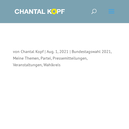
Die Verkehrswende ist Grün! – Mobilitätsprojekte
der Region brauchen eine neue Stimme in Berlin
von
Chantal Kopf
|
Aug. 1, 2021
|
Bundestagswahl 2021
,
Meine Themen
,
Partei
,
Pressemitteilungen
,
Veranstaltungen
,
Wahlkreis
Pressemitteilung Bündis 90/Die Grünen Kreisverband
Freiburg Freiburg, 28. Juli Bei einem Online-Podium der
Initiative „Mobilitätswende Baden-Württemberg“ zeigten
sich deutliche Unterschiede zwischen den Parteien bei der
konkreten Umsetzung einer umweltfreundlichen...
Politikwechsel für mehr bezahlbaren Wohnraum
und echten Klimaschutz